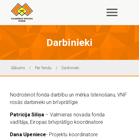
Pārlekt
uz
galveno
saturu
Darbinieki
Atpakaļceļš
Sākums
Par fondu
Darbinieki
Nodrošinot fonda darbību un mērķa īstenošanu, VNF
rosās darbinieki un brīvprātīgie.
Patricija Siliņa
– Valmieras novada fonda
vadītāja, Eiropas brīvprātīgo koordinatore
Dana Upeniece
- Projektu koordinatore