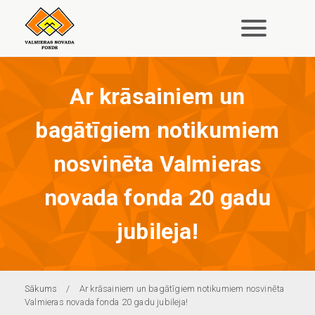
Pārlekt
uz
galveno
saturu
Ar krāsainiem un
bagātīgiem notikumiem
nosvinēta Valmieras
novada fonda 20 gadu
jubileja!
Atpakaļceļš
Sākums
Ar krāsainiem un bagātīgiem notikumiem nosvinēta
Valmieras novada fonda 20 gadu jubileja!