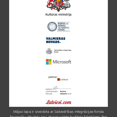
Image
Image
Image
Image
Image
Image
Image
Mājas lapa ir izveidota ar Sabiedrības integrācijas fonda
finansiālu atbalstu no Latvijas valsts budžeta līdzekļiem. Par