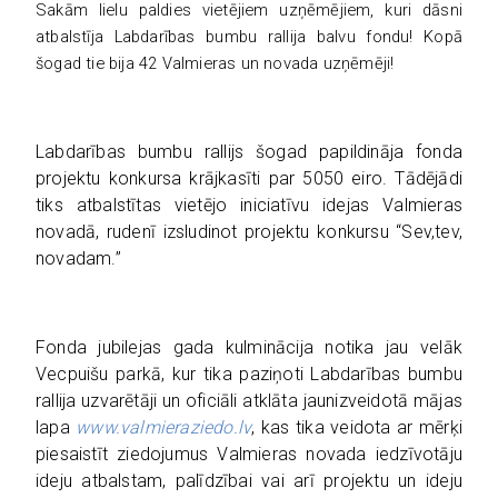
Sakām lielu paldies vietējiem uzņēmējiem, kuri dāsni
atbalstīja Labdarības bumbu rallija balvu fondu! Kopā
šogad tie bija 42 Valmieras un novada uzņēmēji!
Labdarības bumbu rallijs šogad papildināja fonda
projektu konkursa krājkasīti par 5050 eiro. Tādējādi
tiks atbalstītas vietējo iniciatīvu idejas Valmieras
novadā, rudenī izsludinot projektu konkursu “Sev,tev,
novadam.”
Fonda jubilejas gada kulminācija notika jau velāk
Vecpuišu parkā, kur tika paziņoti Labdarības bumbu
rallija uzvarētāji un oficiāli atklāta jaunizveidotā mājas
lapa
www.valmieraziedo.lv
, kas tika veidota ar mērķi
piesaistīt ziedojumus Valmieras novada iedzīvotāju
ideju atbalstam, palīdzībai vai arī projektu un ideju