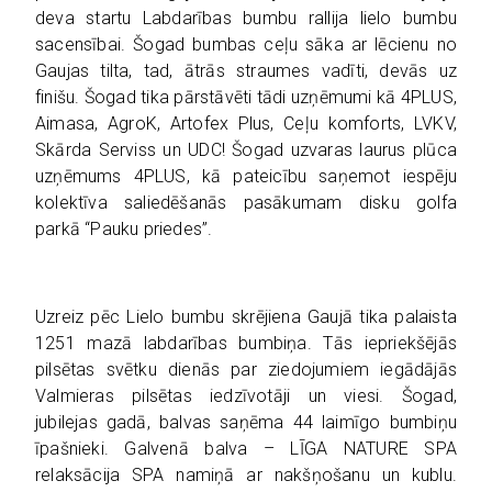
deva startu Labdarības bumbu rallija lielo bumbu
sacensībai. Šogad bumbas ceļu sāka ar lēcienu no
Gaujas tilta, tad, ātrās straumes vadīti, devās uz
finišu. Šogad tika pārstāvēti tādi uzņēmumi kā 4PLUS,
Aimasa, AgroK, Artofex Plus, Ceļu komforts, LVKV,
Skārda Serviss un UDC! Šogad uzvaras laurus plūca
uzņēmums 4PLUS, kā pateicību saņemot iespēju
kolektīva saliedēšanās pasākumam disku golfa
parkā “Pauku priedes”.
Uzreiz pēc Lielo bumbu skrējiena Gaujā tika palaista
1251 mazā labdarības bumbiņa. Tās iepriekšējās
pilsētas svētku dienās par ziedojumiem iegādājās
Valmieras pilsētas iedzīvotāji un viesi. Šogad,
jubilejas gadā, balvas saņēma 44 laimīgo bumbiņu
īpašnieki. Galvenā balva – LĪGA NATURE SPA
relaksācija SPA namiņā ar nakšņošanu un kublu.