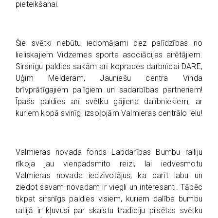
pieteikšanai.
Šie svētki nebūtu iedomājami bez palīdzības no
lieliskajiem Vidzemes sporta asociācijas airētājiem.
Sirsnīgu paldies sakām arī koprades darbnīcai DARE,
Uģim Melderam, Jauniešu centra Vinda
brīvprātīgajiem palīgiem un sadarbības partneriem!
Īpašs paldies arī svētku gājiena dalībniekiem, ar
kuriem kopā svinīgi izsoļojām Valmieras centrālo ielu!
Valmieras novada fonds Labdarības Bumbu ralliju
rīkoja jau vienpadsmito reizi, lai iedvesmotu
Valmieras novada iedzīvotājus, ka darīt labu un
ziedot savam novadam ir viegli un interesanti. Tāpēc
tikpat sirsnīgs paldies visiem, kuriem dalība bumbu
rallijā ir kļuvusi par skaistu tradīciju pilsētas svētku