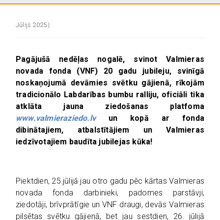
Jūlijs 2025 |
Pagājušā nedēļas nogalē, svinot Valmieras
novada fonda (VNF) 20 gadu jubileju, svinīgā
noskaņojumā devāmies svētku gājienā, rīkojām
tradicionālo Labdarības bumbu ralliju, oficiāli tika
atklāta jauna ziedošanas platfoma
www.valmieraziedo.lv
un kopā ar fonda
dibinātajiem, atbalstītājiem un Valmieras
iedzīvotajiem baudīta jubilejas kūka!
Piektdien, 25.jūlijā jau otro gadu pēc kārtas Valmieras
novada fonda darbinieki, padomes parstāvji,
ziedotāji, brīvprātīgie un VNF draugi, devās Valmieras
pilsētas svētku gājienā, bet jau sestdien, 26. jūlijā