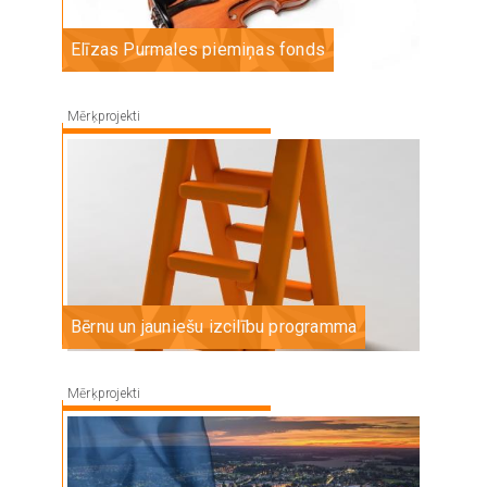
Elīzas Purmales piemiņas fonds
Mērķprojekti
Image
Bērnu un jauniešu izcilību programma
Mērķprojekti
Image