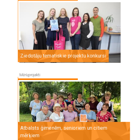
Image
Ziedotāju tematiskie projektu konkursi
Mērķprojekti
Image
Atbalsts ģimenēm, senioriem un citiem
mērķiem