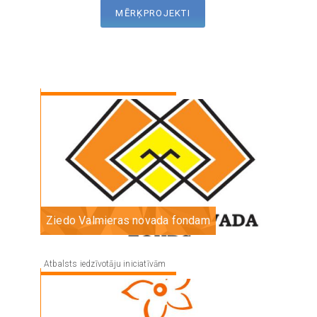
MĒRĶPROJEKTI
Image
Ziedo Valmieras novada fondam
Atbalsts iedzīvotāju iniciatīvām
Image