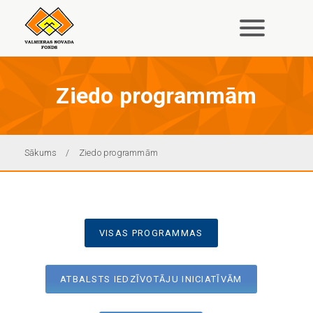
Pārlekt
uz
galveno
saturu
Ziedo programmām
Atpakaļceļš
Sākums
Ziedo programmām
VISAS PROGRAMMAS
ATBALSTS IEDZĪVOTĀJU INICIATĪVĀM