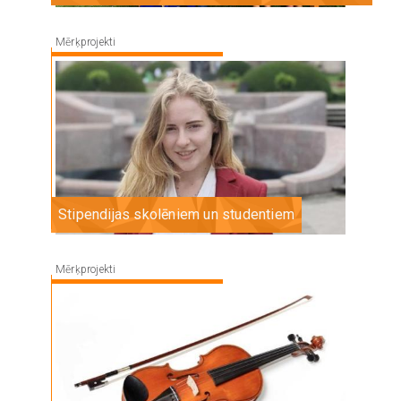
Mērķprojekti
Image
Stipendijas skolēniem un studentiem
Mērķprojekti
Image