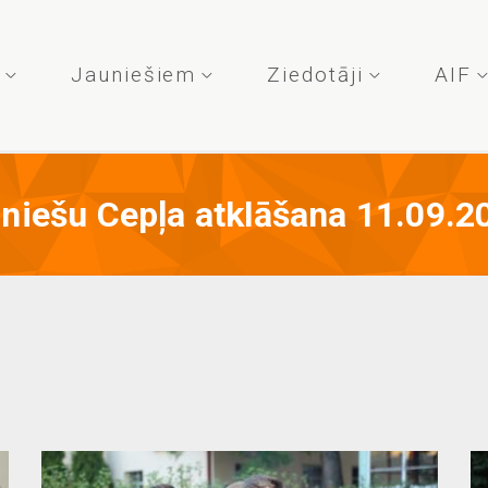
u
Jauniešiem
Ziedotāji
AIF
niešu Cepļa atklāšana 11.09.2