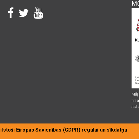
Mū
I
I
I
Māj
fina
sat
ilstoši Eiropas Savienības (GDPR) regulai un sīkdatņu