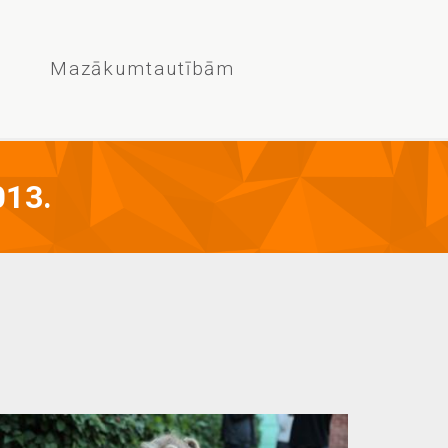
Mazākumtautībām
013.