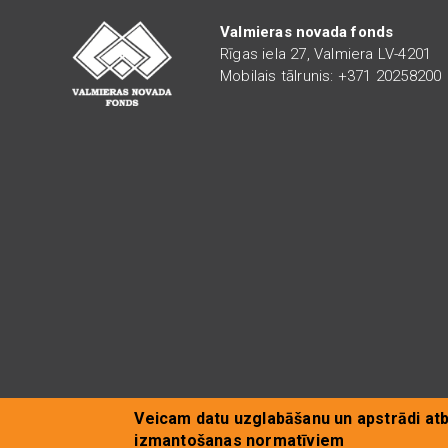
Valmieras novada fonds
Rīgas iela 27, Valmiera LV-4201
Mobilais tālrunis: +371 20258200
Veicam datu uzglabāšanu un apstrādi atb
© Valmieras novada fonds
izmantošanas normatīviem