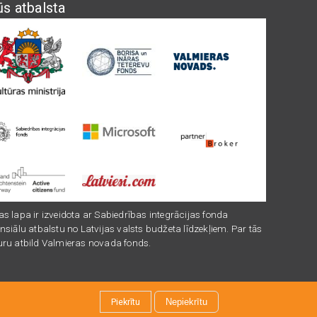
s atbalsta
mage
Image
Image
Image
mage
Image
mage
Image
as lapa ir izveidota ar Sabiedrības integrācijas fonda
nsiālu atbalstu no Latvijas valsts budžeta līdzekļiem. Par tās
uru atbild Valmieras novada fonds.
Piekrītu
Nepiekrītu